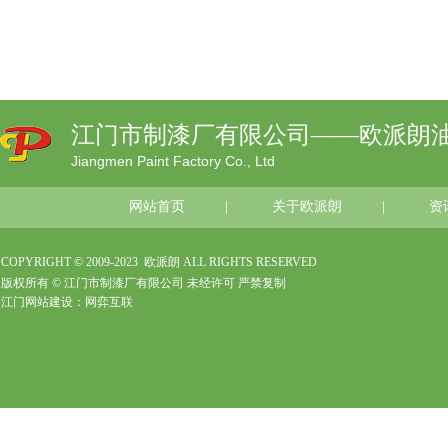
江门市制漆厂有限公司——欧派朗
Jiangmen Paint Factory Co., Ltd
网站首页
|
关于欧派朗
|
资
COPYRIGHT © 2009-2023
欧派朗
ALL RIGHTS RESERVED
版权所有 © 江门市制漆厂有限公司 未经许可 严禁复制
江门
网站建设：
网弈互联