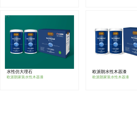
水性仿大理石
欧派朗水性木器漆
欧派朗家装水性木器漆
欧派朗家装水性木器漆