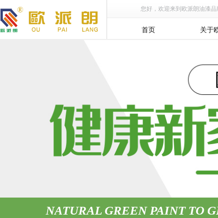
您好，欢迎来到欧派朗油漆品牌官网
首页
关于
NATURAL GREEN PAINT TO G