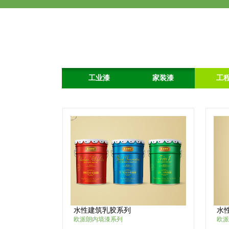
工业漆
家装漆
工
水性建筑乳胶系列
水
欧派朗内墙漆系列
欧派