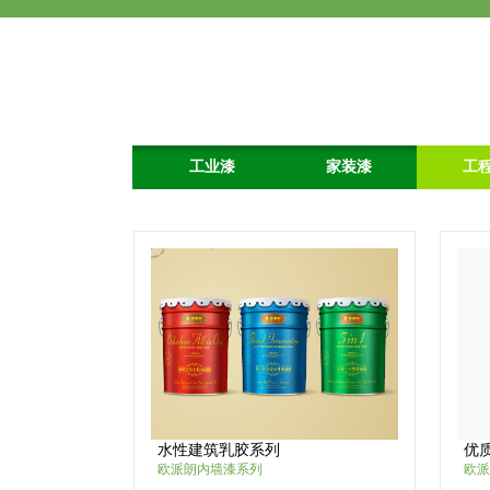
工业漆
家装漆
工
水性建筑乳胶系列
优
欧派朗内墙漆系列
欧派